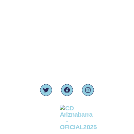
Contacto:
945 36 93 26
680 95 22 08
coordinacionariznabarra@gmail.com
C. Etxezarra, 23 - Bajo,
01007 Vitoria-Gasteiz, Araba
Síguenos: