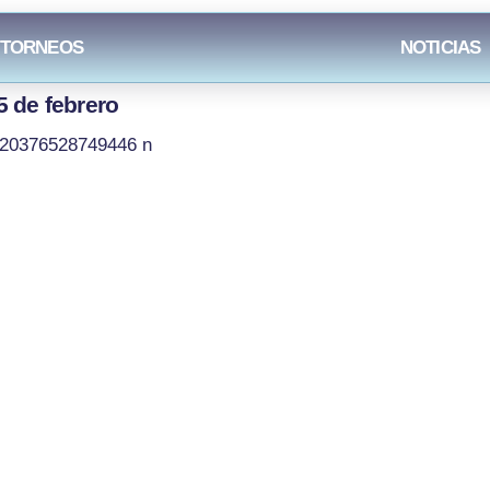
 TORNEOS
NOTICIAS
 de febrero
cto:
Páginas legal
 36 93 26
Aviso legal
Política de Privacid
 95 22 08
Política de Cookies
rdinacionariznabarra@gmail.com
txezarra, 23 - Bajo,
07 Vitoria-Gasteiz, Araba