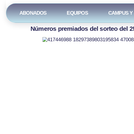
ABONADOS
EQUIPOS
CAMPUS Y
Números premiados del sorteo del 25
Contenido de la Web:
Conta
Abonados
945
Noticias
680
Equipos
coo
El Club
C. E
010
Torneos y campus