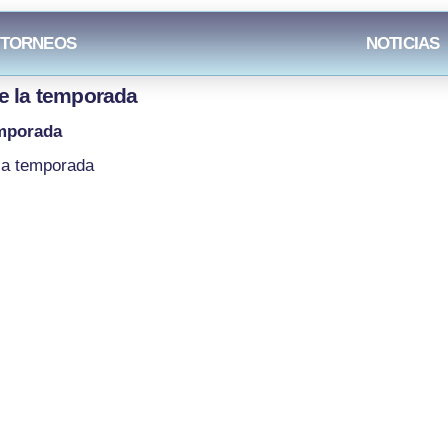
 TORNEOS
NOTICIAS
e la temporada
emporada
cto:
Páginas legal
 36 93 26
Aviso legal
Política de Privacid
 95 22 08
Política de Cookies
rdinacionariznabarra@gmail.com
txezarra, 23 - Bajo,
07 Vitoria-Gasteiz, Araba