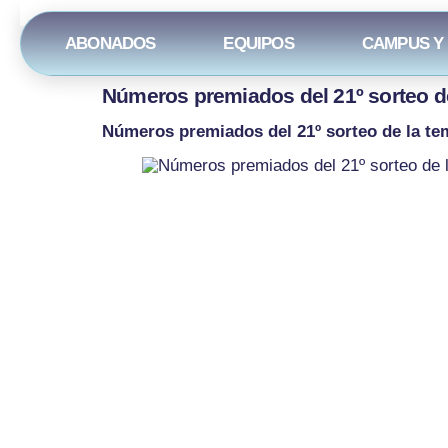
ABONADOS
EQUIPOS
CAMPUS Y
Números premiados del 21º sorteo d
Números premiados del 21º sorteo de la t
Contenido de la Web:
Conta
Abonados
945
Noticias
680
Equipos
coo
El Club
C. E
010
Torneos y campus