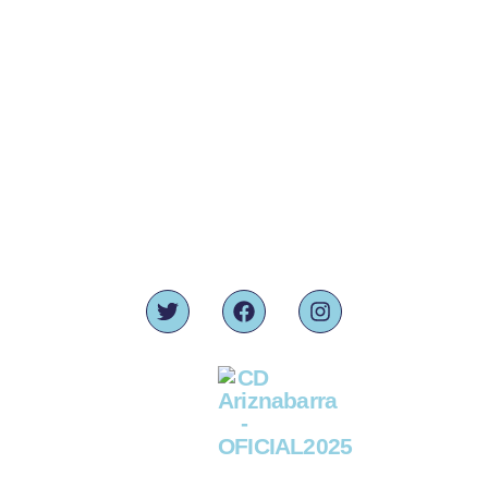
Contacto:
945 36 93 26
680 95 22 08
coordinacionariznabarra@gmail.com
C. Etxezarra, 23 - Bajo,
01007 Vitoria-Gasteiz, Araba
Síguenos: