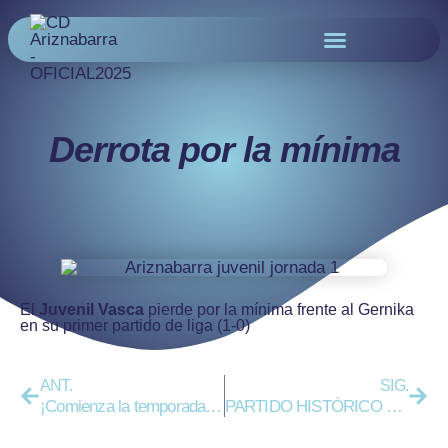
Derrota por la mínima
El
Juvenil Vasca
pierde por la mínima frente al Gernika
en su primer partido de liga (1-0)
ANT.
SIG.
¡Comienza la temporada 2022/2023!
PARTIDO HISTÓRICO EN ARIZ